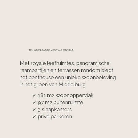
EEN WOONLAAG DIE VOELT ALS EEN VILLA.
Met royale leefruimtes, panoramische
raampartijen en terrassen rondom biedt
het penthouse een unieke woonbeleving
in het groen van Middelburg.
✓ 181 m2 woonoppervlak
✓ 97 m2 buitenruimte
✓ 3 slaapkamers
✓ privé parkeren