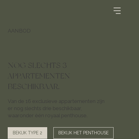
AANBOD
NOG SLECHTS 3
APPARTEMENTEN
BESCHIKBAAR.
Van de 16 exclusieve appartementen zijn
er nog slechts drie beschikbaar,
waaronder één royaal penthouse.
BEKIJK TYPE 2
BEKIJK HET PENTHOUSE